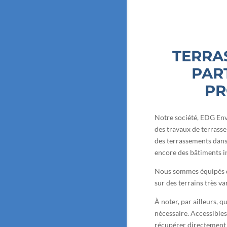
TERRA
PART
PR
Notre société, EDG Env
des travaux de terrass
des terrassements dans 
encore des bâtiments in
Nous sommes équipés de
sur des terrains très var
À noter, par ailleurs, q
nécessaire. Accessibles 
récupérer directement 