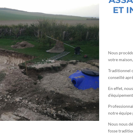
ET 
Nous procédon
votre maison, 
Traditionnel 
conseillé aprè
En effet, nous
d’équipements
Professionnal
notre équipe 
Nous nous dép
fosse traditio