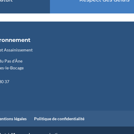
au des cookies
ironnement
et Assainissement
du Pas d’Âne
les-le-Bocage
 30 37
ntions légales
Politique de confidentialité