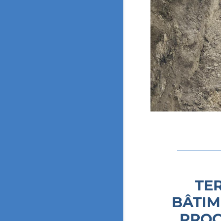
TE
BÂTIM
PROC