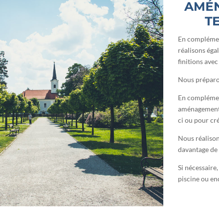
AMÉN
T
En complément
réalisons éga
finitions ave
Nous préparon
En complémen
aménagements d
ci ou pour cr
Nous réalison
davantage de 
Si nécessaire
piscine ou en