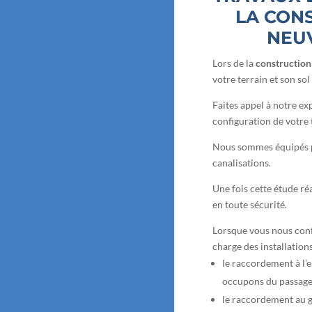
LA CON
NEUV
Lors de la
construction
votre terrain et son sol
Faites appel à notre exp
configuration de votre 
Nous sommes équipés po
canalisations.
Une fois cette étude ré
en toute sécurité.
Lorsque vous nous conf
charge des installations
le raccordement à l’
occupons du passage
le raccordement au g