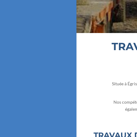
TRA
Située à Égri
Nos compéten
égalem
TRAVAUX 