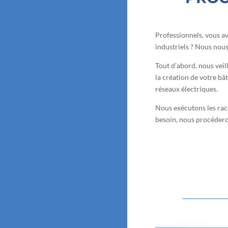
Professionnels, vous a
industriels ? Nous nou
Tout d’abord, nous veil
la création de votre bâ
réseaux électriques.
Nous exécutons les racc
besoin, nous procéderon