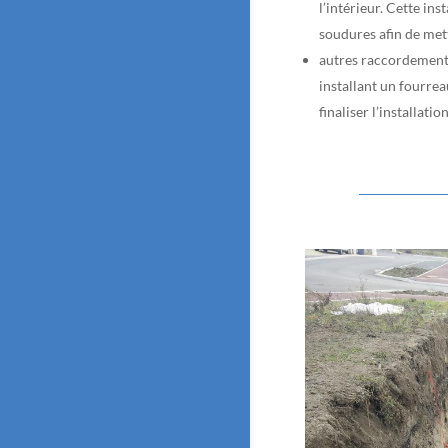
l’intérieur. Cette ins
soudures afin de met
autres raccordement
installant un fourreau
finaliser l’installati