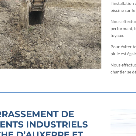
l’installation
piscine sur le 
Nous effectuo
performant, l
tuyaux.
Pour éviter t
pluie est éga
Nous effectuo
chantier se d
RRASSEMENT DE
ENTS INDUSTRIELS
HE D’AUXERRE ET